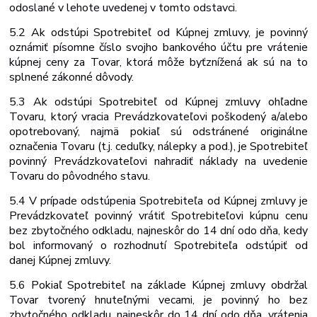
odoslané v lehote uvedenej v tomto
odstavci.
5.2 Ak odstúpi Spotrebiteľ od Kúpnej zmluvy, je povinný
oznámiť písomne číslo svojho bankového účtu pre vrátenie
kúpnej ceny za Tovar, ktorá môže byť
znížená ak sú na to
splnené zákonné dôvody.
5.3 Ak odstúpi Spotrebiteľ od Kúpnej zmluvy ohľadne
Tovaru, ktorý vracia Prevádzkovateľovi poškodený a/alebo
opotrebovaný, najmä pokiaľ sú odstránené originálne
označenia Tovaru (t.j. ceduľky, nálepky a pod.), je Spotrebiteľ
povinný Prevádzkovateľovi nahradiť náklady na uvedenie
Tovaru do pôvodného stavu.
5.4 V prípade odstúpenia Spotrebiteľa od Kúpnej zmluvy je
Prevádzkovateľ povinný vrátiť Spotrebiteľovi kúpnu cenu
bez zbytočného odkladu, najneskôr do 14 dní odo dňa, kedy
bol informovaný o rozhodnutí Spotrebiteľa odstúpiť od
danej Kúpnej zmluvy.
5.6 Pokiaľ Spotrebiteľ na základe Kúpnej zmluvy obdržal
Tovar tvorený hnuteľnými vecami, je povinný ho bez
zbytočného odkladu, najneskôr do 14 dní odo dňa, vrátenia