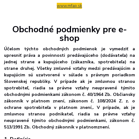
www.mfap.sk
Obchodné
podmienky
pre
e-
shop
Účelom týchto obchodných podmienok je vymedziť a
upresniť práva a povinnosti predávajúceho (dodávateľa) na
jednej strane a kupujúceho (zákazníka, spotrebiteľa) na
strane druhej. Všetky zmluvné vzťahy medzi predávajúcim a
kupujúcim sú uzatvorené v súlade s právnym poriadkom
Slovenskej republiky. V prípade ak je zmluvnou stranou
spotrebiteľ, riadia sa právne vzťahy neupravené týmito
obchodnými podmienkami zákonom č. 40/1964 Zb. Občiansky
zákonník v platnom znení, zákonom č. 108/2024 Z. z. o
ochrane spotrebiteľa v platnom znení,. V prípade, ak je
zmluvnou stranou podnikateľ, riadia sa právne vzťahy
neupravené týmito obchodnými podmienkami, zákonom č.
513/1991 Zb. Obchodný zákonník v platnom
znení.