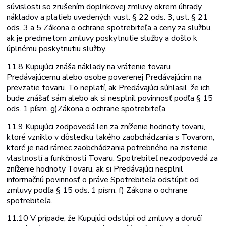
súvislosti so zrušením doplnkovej zmluvy okrem úhrady
nákladov a platieb uvedených v
ust. § 22 ods. 3, ust. § 21
ods. 3 a 5 Zákona o ochrane spotrebiteľa a ceny za službu,
ak je predmetom zmluvy poskytnutie služby a došlo k
úplnému poskytnutiu služby.
11.8 Kupujúci znáša náklady na vrátenie tovaru
Predávajúcemu alebo osobe poverenej Predávajúcim na
prevzatie tovaru. To neplatí, ak Predávajúci súhlasil, že ich
bude znášať sám alebo ak si nesplnil povinnosť podľa § 15
ods. 1 písm. g)
Zákona o ochrane spotrebiteľa.
11.9 Kupujúci zodpovedá len za zníženie hodnoty tovaru,
ktoré vzniklo v dôsledku takého zaobchádzania s Tovarom,
ktoré je nad rámec zaobchádzania potrebného na zistenie
vlastností a funkčnosti Tovaru. Spotrebiteľ nezodpovedá za
zníženie hodnoty Tovaru, ak si Predávajúci nesplnil
informačnú povinnosť o práve Spotrebiteľa odstúpiť od
zmluvy podľa § 15 ods. 1 písm. f) Zákona o ochrane
spotrebiteľa.
11.10 V prípade, že Kupujúci odstúpi od zmluvy a doručí