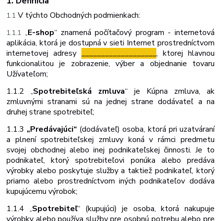
1. Definícia
V
týchto
Obchodných
podmienkach:
1.1
E-shop
“ znamená počítačový program - internetová
1.1.1
„
aplikácia, ktorá je dostupná v sieti Internet prostredníctvom
internetovej adresy
___________________
, ktorej hlavnou
funkcionalitou je zobrazenie, výber a objednanie tovaru
Užívateľom;
1.1.2
Spotrebiteľská zmluva
“ je Kúpna zmluva, ak
„
zmluvnými stranami sú na jednej strane dodávateľ a na
druhej strane spotrebiteľ;
1.1.3
„Predávajúci“
(dodávateľ) osoba, ktorá pri uzatváraní
a plnení spotrebiteľskej zmluvy koná v rámci predmetu
svojej obchodnej alebo inej podnikateľskej činnosti. Je to
podnikateľ, ktorý spotrebiteľovi ponúka alebo predáva
výrobky alebo poskytuje služby a taktiež podnikateľ, ktorý
priamo alebo prostredníctvom iných podnikateľov dodáva
kupujúcemu výrobok;
1.1.4
Spotrebiteľ
“ (kupujúci) je osoba, ktorá nakupuje
„
výrobky alebo používa služby pre osobnú potrebu alebo pre