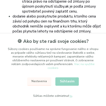
stráca právo
na
odstúpenie od
zmluvy po
úplnom
poskytnutí
služby,
ak je
podľa zmluvy
spotrebiteľ povinný zaplatiť cenu,
dodanie alebo poskytnutie produktu, ktorého cena
závisí od pohybu cien
na
finančnom
trhu,
ktorý
obchodník
nemôže
ovplyvniť a
ku
ktorému
môže dôjsť
počas plynutia lehoty na odstúpenie od zmluvy,
dodanie tovaru vyrobeného podľa špecifikácií
🍪 Ako by ste radi svoje cookies?
spotrebiteľa alebo tovaru vyrobeného na mieru,
dodanie
tovaru,
ktorý
podlieha
rýchlemu
zníženiu
Súbory cookies používame na správne fungovanie nášho e-shopu
kvality
alebo
skaze,
av prípade vášho súhlasu tiež na sledovanie štatistík o webe,
dodanie
tovaru uzavretého
v
ochrannom
obale,
ktorý
meranie efektivity reklamných kampaní, zapamätanie vášho
nie
je vhodné vrátiť z dôvodu ochrany zdravia alebo z
obľúbeného nastavenia pri používaní stránok, či zobrazenie
reklám zodpovedajúcich vašim preferenciám.
Viac na využitie
hygienických dôvodov, ak ochranný obal bol po dodaní
cookies
porušený,
dodanie tovaru, ktorý vzhľadom na svoju povahu môže
byť po dodaní neoddeliteľne zmiešaný s iným tovarom,
Súhlasím
Nastavenia
dodanie alkoholických nápojov, ktorých cena bola
dohodnutá v čase uzavretia zmluvy, pričom ich dodanie
je možné uskutočniť najskôr po 30 dňoch a ich cena
Súhlas môžete odmietnuť
tu
.
závisí od pohybu cien na trhu, ktorý obchodník nemôže
ovplyvniť,