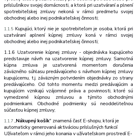
príslušníkov svojej domácnosti, a ktorá pri uzatváraní a plnení
spotrebiteľskej zmluvy nekoná v rámci predmetu svojej
obchodnej alebo inej podnikateľskej činnosti;
Kupujúci,
ktorý
nie
je
spotrebiteľom
je
osoba,
ktorá
pri
1.1.5
uzatváraní a
plnení kúpnej zmluvy koná v rámci svojej
obchodnej alebo inej podnikateľskej činnosti;
1.1.6
Uzatvorenie kúpnej zmluvy - objednávka kupujúceho
predstavuje návrh na uzatvorenie kúpnej zmluvy. Samotná
kúpna zmluva je uzatvorená momentom doručenia
záväzného súhlasu predávajúceho s návrhom kúpnej zmluvy
kupujúcemu, t.j. záväzným potvrdením objednávky zo strany
predávajúceho. Od tohto momentu medzi predávajúcim a
kupujúcim vznikajú vzájomné práva a povinnosti, ktoré sú
vymedzené kúpnou zmluvou a týmito obchodnými
podmienkami. Obchodné podmienky sú neoddeliteľnou
súčasťou kúpnej zmluvy;
Nákupný košík
" znamená časť E-shopu, ktorá je
1.1.7
„
automaticky generovaná aktiváciou príslušných funkcií
Užívateľom v rámci jeho konania v užívateľskom prostredí E-