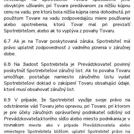
obvyklým užívaním, pri Tovare predávanom za nižšiu kúpnu
cenu na vadu, pre ktorú bola nižšia kúpna cena dohodnutá, pri
použitom Tovare na vadu zodpovedajúcu miere používania
alebo opotrebenia, ktorú Tovar mal pri prevzatí
Spotrebiteľom, alebo ak to vyplýva z povahy Tovaru.
6.7 Ak je na Tovar poskytovaná záruka, Spotrebiteľ má
právo uplatniť zodpovednosť z vadného plnenia v záručnej
dobe.
6.8 Na žiadosť Spotrebiteľa je Prevádzkovateľ povinný
poskytnúť Spotrebiteľovi záručný list. Ak to povaha Tovaru
umožňuje, postačuje namiesto záručného listu vydať
Spotrebiteľovi doklad o zakúpení Tovaru obsahujúci údaje,
ktoré musí obsahovať záručný list.
6.9 V prípade, že Spotrebiteľ využije svoje právo na
odstránenie vád Tovaru jeho opravou, pri Tovare, pri ktorom
je pre účely záručných opráv
určený podnikateľ odlišný
od
Prevádzkovateľa,
ktorého
sídlo
alebo miesto
podnikania
je
v
rovnakom
mieste
ako
v
prípade Prevádzkovateľa alebo
v
mieste
pre Spotrebiteľa bližšom, uplatní Spotrebiteľ právo na