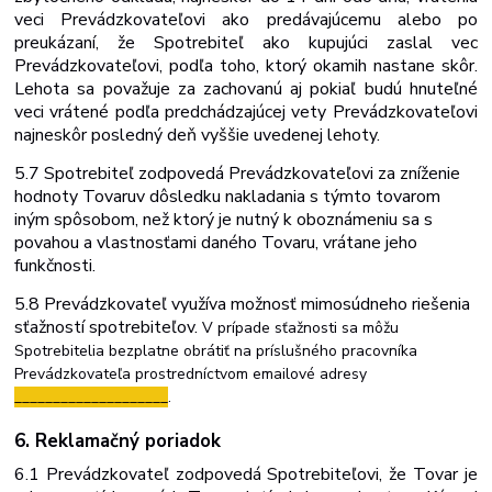
veci Prevádzkovateľovi ako predávajúcemu alebo po
preukázaní, že Spotrebiteľ ako kupujúci zaslal vec
Prevádzkovateľovi, podľa toho, ktorý okamih nastane skôr.
Lehota sa považuje za zachovanú aj pokiaľ budú hnuteľné
veci vrátené podľa predchádzajúcej vety Prevádzkovateľovi
najneskôr posledný deň vyššie uvedenej lehoty.
5.7 Spotrebiteľ zodpovedá
Prevádzkovateľovi za zníženie
hodnoty Tovaru
v dôsledku nakladania
s
týmto
tovarom
iným
spôsobom,
než
ktorý
je
nutný
k
oboznámeniu
sa s
povahou a vlastnosťami daného Tovaru, vrátane jeho
funkčnosti.
5.8 Prevádzkovateľ
využíva
možnosť
mimosúdneho
riešenia
sťažností
spotrebiteľov.
V
prípade
sťažnosti
sa
môžu
Spotrebitelia
bezplatne
obrátiť
na
príslušného pracovníka
Prevádzkovateľa prostredníctvom emailové adresy
____________________
.
6. Reklamačný
poriadok
6.1 Prevádzkovateľ zodpovedá Spotrebiteľovi, že Tovar je