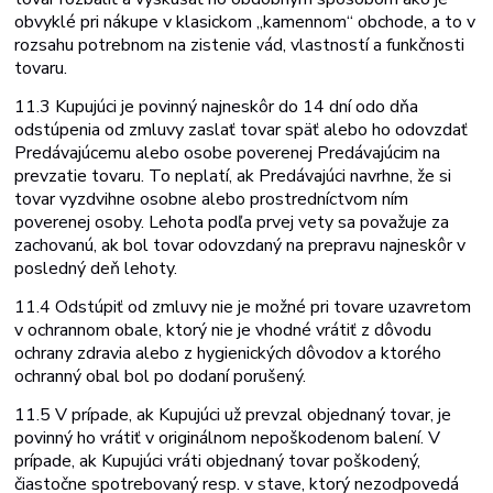
obvyklé pri nákupe v klasickom „kamennom“ obchode, a to v
rozsahu potrebnom na zistenie vád, vlastností a funkčnosti
tovaru.
11.3 Kupujúci je povinný najneskôr do 14 dní odo dňa
odstúpenia od zmluvy zaslať tovar späť alebo ho odovzdať
Predávajúcemu alebo osobe poverenej
Predávajúcim na
prevzatie tovaru. To neplatí, ak Predávajúci navrhne, že si
tovar vyzdvihne osobne alebo prostredníctvom ním
poverenej osoby. Lehota podľa prvej vety sa považuje za
zachovanú, ak bol tovar odovzdaný na prepravu najneskôr v
posledný deň lehoty.
11.4 Odstúpiť od zmluvy nie je možné pri tovare uzavretom
v ochrannom obale, ktorý nie je vhodné vrátiť z dôvodu
ochrany zdravia alebo z hygienických dôvodov a ktorého
ochranný obal bol po dodaní porušený.
11.5 V prípade, ak Kupujúci už prevzal objednaný tovar, je
povinný ho vrátiť v originálnom nepoškodenom balení. V
prípade, ak Kupujúci vráti objednaný tovar poškodený,
čiastočne spotrebovaný resp. v stave, ktorý nezodpovedá