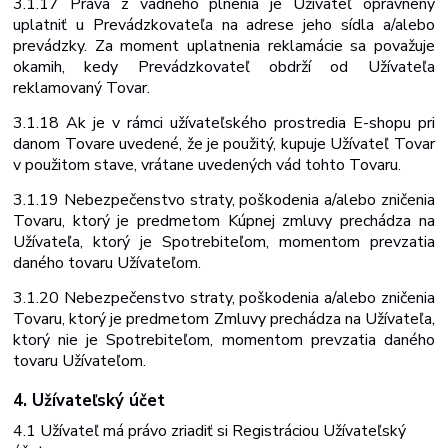
3.1.17 Práva z vadného plnenia je Užívateľ oprávnený
uplatniť u Prevádzkovateľa na adrese jeho sídla a/alebo
prevádzky. Za moment uplatnenia reklamácie sa považuje
okamih, kedy Prevádzkovateľ obdrží od Užívateľa
reklamovaný Tovar.
3.1.18 Ak je v rámci užívateľského prostredia E-shopu pri
danom Tovare uvedené, že je použitý, kupuje Užívateľ Tovar
v použitom stave, vrátane uvedených vád tohto
Tovaru.
3.1.19 Nebezpečenstvo straty, poškodenia a/alebo zničenia
Tovaru, ktorý je predmetom Kúpnej zmluvy prechádza na
Užívateľa, ktorý je Spotrebiteľom, momentom prevzatia
daného tovaru Užívateľom.
3.1.20 Nebezpečenstvo straty, poškodenia a/alebo zničenia
Tovaru, ktorý je predmetom Zmluvy prechádza
na
Užívateľa,
ktorý nie
je
Spotrebiteľom,
momentom
prevzatia daného
tovaru Užívateľom.
4. Užívateľský
účet
4.1 Užívateľ
má
právo zriadiť
si
Registráciou
Užívateľský