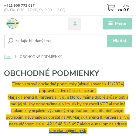
0
ks
+421 905 773 017
za
0 €
(Po-Pia, 8:30 - 17:00, So: 9:00 - 12:00)
Menu
Hľadať
Úvod
OBCHODNÉ PODMIENKY
OBCHODNÉ PODMIENKY
Tieto vzorové obchodné podmienky (aktualizované k 11/2024)
pripravila advokátska kancelária
Marják, Ferenci & Partners s. r. o., s ktorou máme dobré skúsenosti a
radi jej služby odporučíme aj vám. Ak by ste chceli VOP alebo iné
dokumenty nejakým významným spôsobom prispôsobiť svojim
potrebám, neváhajte sa obrátiť na AK Marják, Ferenci & Partners s. r. o.
na telefónnom čísle +421 948 616 497 alebo e-mailom na adrese
sekretariat@mfap.sk
.